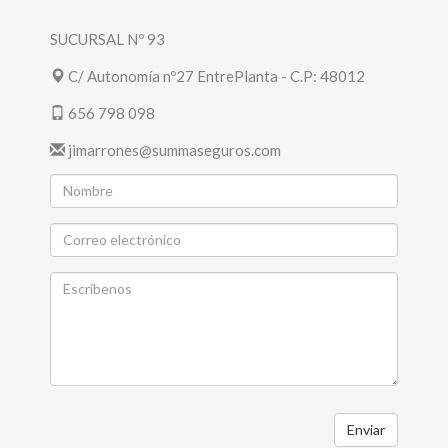
SUCURSAL Nº 93
C/ Autonomía nº27 EntrePlanta - C.P: 48012
656 798 098
jimarrones@summaseguros.com
Enviar